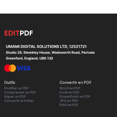
EDIT
PDF
Outils
Convertir en PDF
Modifier un PDF
Word en PDF
Compresser un PDF
Excel en PDF
Signer un PDF
PowerPoint en PDF
Convertir le fichier
JPG en PDF
PNG en PDF